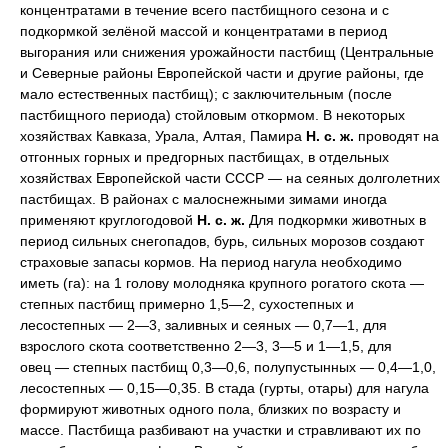
концентратами в течение всего пастбищного сезона и с
подкормкой зелёной массой и концентратами в период
выгорания или снижения урожайности пастбищ (Центральные
и Северные районы Европейской части и другие районы, где
мало естественных пастбищ); с заключительным (после
пастбищного периода) стойловым откормом. В некоторых
хозяйствах Кавказа, Урала, Алтая, Памира
Н. с. ж.
проводят на
отгонных горных и предгорных пастбищах, в отдельных
хозяйствах Европейской части СССР — на сеяных долголетних
пастбищах. В районах с малоснежными зимами иногда
применяют круглогодовой
Н. с. ж.
Для подкормки животных в
период сильных снегопадов, бурь, сильных морозов создают
страховые запасы кормов. На период нагула необходимо
иметь (га): на 1 голову молодняка крупного рогатого скота —
степных пастбищ примерно 1,5—2, сухостепных и
лесостепных — 2—3, заливных и сеяных — 0,7—1, для
взрослого скота соответственно 2—3, 3—5 и 1—1,5, для
овец — степных пастбищ 0,3—0,6, полупустынных — 0,4—1,0,
лесостепных — 0,15—0,35. В стада (гурты, отары) для нагула
формируют животных одного пола, близких по возрасту и
массе. Пастбища разбивают на участки и стравливают их по