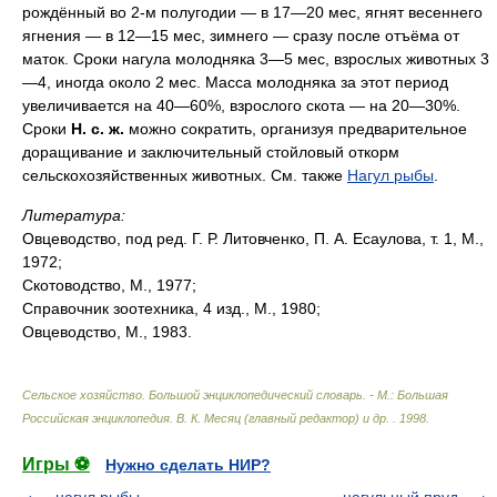
рождённый во 2-м полугодии — в 17—20 мес, ягнят весеннего
ягнения — в 12—15 мес, зимнего — сразу после отъёма от
маток. Сроки нагула молодняка 3—5 мес, взрослых животных 3
—4, иногда около 2 мес. Масса молодняка за этот период
увеличивается на 40—60%, взрослого скота — на 20—30%.
Сроки
Н. с. ж.
можно сократить, организуя предварительное
доращивание и заключительный стойловый откорм
сельскохозяйственных животных. См. также
Нагул рыбы
.
Литература:
Овцеводство, под ред. Г. Р. Литовченко, П. А. Есаулова, т. 1, М.,
1972;
Скотоводство, М., 1977;
Справочник зоотехника, 4 изд., М., 1980;
Овцеводство, М., 1983.
Сельское хозяйство. Большой энциклопедический словарь. - М.: Большая
Российская энциклопедия
.
В. К. Месяц (главный редактор) и др.
.
1998
.
Игры ⚽
Нужно сделать НИР?