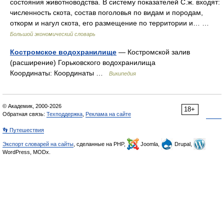
состояния животноводства. В систему показателей С.ж. входят:
численность скота, состав поголовья по видам и породам,
откорм и нагул скота, его размещение по территории и… …
Большой экономический словарь
Костромское водохранилище
— Костромской залив
(расширение) Горьковского водохранилища
Координаты: Координаты …
Википедия
© Академик, 2000-2026
18+
Обратная связь:
Техподдержка
,
Реклама на сайте
👣 Путешествия
Экспорт словарей на сайты
, сделанные на PHP,
Joomla,
Drupal,
WordPress, MODx.