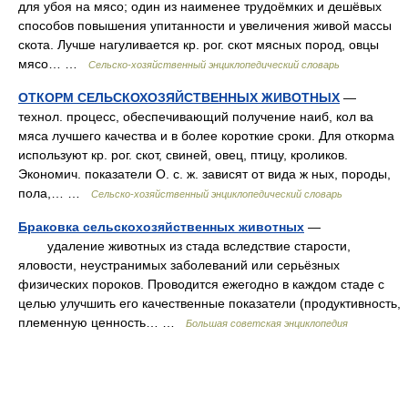
для убоя на мясо; один из наименее трудоёмких и дешёвых
способов повышения упитанности и увеличения живой массы
скота. Лучше нагуливается кр. рог. скот мясных пород, овцы
мясо… …
Сельско-хозяйственный энциклопедический словарь
ОТКОРМ СЕЛЬСКОХОЗЯЙСТВЕННЫХ ЖИВОТНЫХ
—
технол. процесс, обеспечивающий получение наиб, кол ва
мяса лучшего качества и в более короткие сроки. Для откорма
используют кр. рог. скот, свиней, овец, птицу, кроликов.
Экономич. показатели О. с. ж. зависят от вида ж ных, породы,
пола,… …
Сельско-хозяйственный энциклопедический словарь
Браковка сельскохозяйственных животных
—
удаление животных из стада вследствие старости,
яловости, неустранимых заболеваний или серьёзных
физических пороков. Проводится ежегодно в каждом стаде с
целью улучшить его качественные показатели (продуктивность,
племенную ценность… …
Большая советская энциклопедия